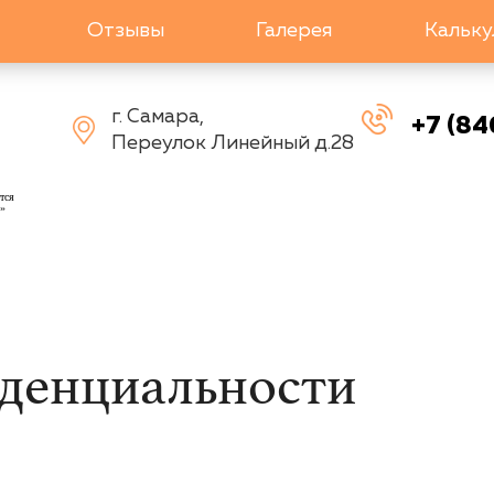
Отзывы
Галерея
Кальку
г. Самара,
+7 (84
Переулок Линейный д.28
тся
»
денциальности