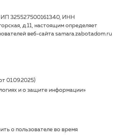
НИП 325527500161340, ИНН
горская, д.11, настоящим определяет
зователей веб-сайта samara.zabotadom.ru
т 01.09.2025)
логиях и о защите информации»
ть о пользователе во время