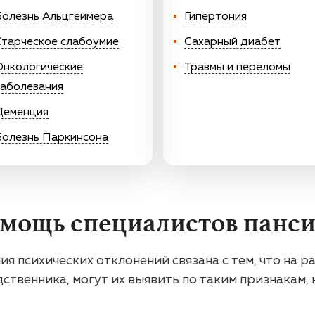
Болезнь Альцгеймера
Гипертония
Старческое слабоумие
Сахарный диабет
Онкологические
Травмы и переломы
заболевания
Деменция
Болезнь Паркинсона
омощь специалистов панс
я психических отклонений связана с тем, что на р
твенника, могут их выявить по таким признакам, к