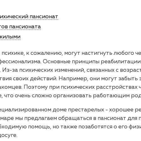
сихический пансионат
тов пансионата
ожилыми
психике, к сожалению, могут настигнуть любого че
фессионализма. Основные принципы реабилитации
Из-за психических изменений, связанных с возрас
твия своих действий. Например, они могут забыть 
накомцев. Поэтому при психических расстройствах 
, что очень сложно организовать работающим ро
ециализированном доме престарелых - хорошее р
амаре мы предлагаем обращаться в пансионат для п
бходимую помощь, но также позаботятся о его физ
осуге.