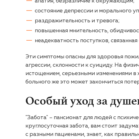
апатия, безразличие к окружающим;
состояние депрессии и морального уп
раздражительность и тревога;
повышенная мнительность, обидчивос
неадекватность поступков, связанная
Эти симптомы опасны для здоровья пожил
агрессии, склонности к суициду. На физ
истощением, серьезными изменениями в х
больного же это может закончиться пот
Особый уход за душ
"Забота" – пансионат для людей с психи
круглосуточная забота, вам стоит задум
с разными пациенами, знает, как прави