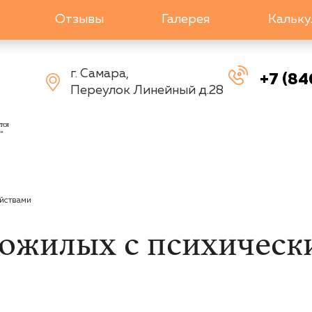
Отзывы
Галерея
Кальку
г. Самара,
+7 (84
Переулок Линейный д.28
тся
»
ойствами
пожилых с психическ