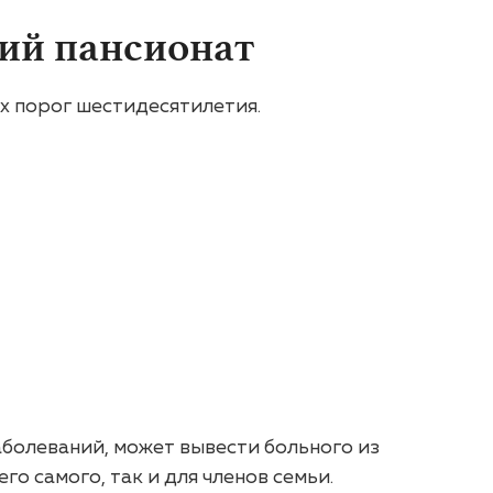
ий пансионат
х порог шестидесятилетия.
аболеваний, может вывести больного из
го самого, так и для членов семьи.