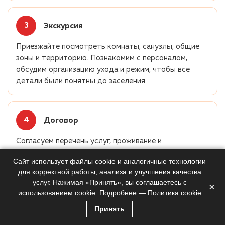
Экскурсия
Приезжайте посмотреть комнаты, санузлы, общие
зоны и территорию. Познакомим с персоналом,
обсудим организацию ухода и режим, чтобы все
детали были понятны до заселения.
Договор
Согласуем перечень услуг, проживание и
дополнительные опции. Все условия прозрачны и
Сайт использует файлы cookie и аналогичные технологии
зафиксированы письменно, чтобы у семьи была
для корректной работы, анализа и улучшения качества
ясная картина расходов и обязанностей сторон.
услуг. Нажимая «Принять», вы соглашаетесь с
×
использованием cookie. Подробнее —
Политика cookie
Принять
Заселение